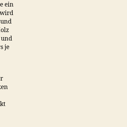
e ein
 wird
 und
Holz
n und
s je
er
ken
kt