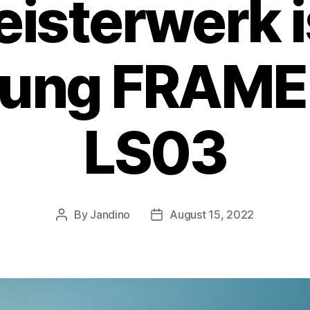
isterwerk i
ung FRAME
LS03
By
Jandino
August 15, 2022
Post
Post
author
date