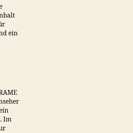
e
nhalt
ür
nd ein
 FRAME
nseher
ein
. Im
ur