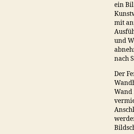
ein Bi
Kunstw
mit a
Ausfüh
und We
abnehm
nach 
Der Fe
Wandha
Wand 
vermie
Anschl
werden
Bildsc