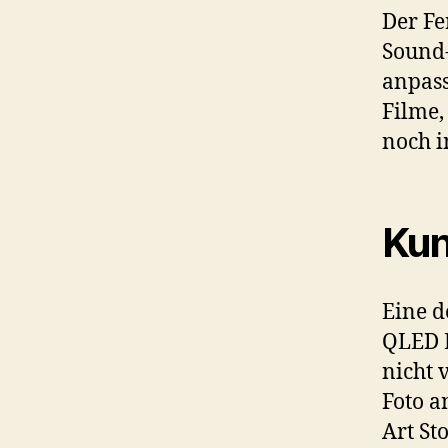
Der Fe
Sound-
anpass
Filme,
noch i
Ku
Eine d
QLED L
nicht 
Foto a
Art St