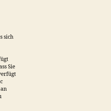
s sich
fügt
ass Sie
verfügt
c
 an
u