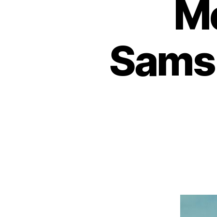
Me
Sams