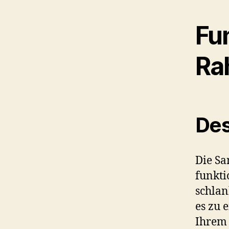
Fu
Ra
Des
Die Sa
funkti
schlan
es zu 
Ihrem 