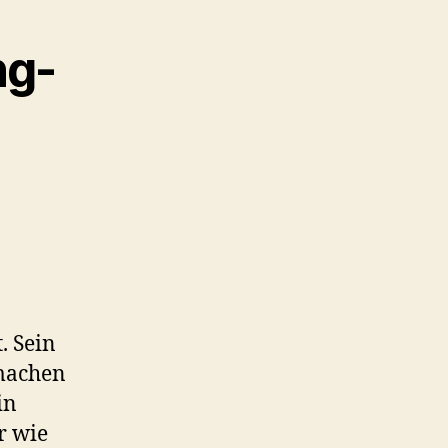
ng-
. Sein
 machen
in
r wie