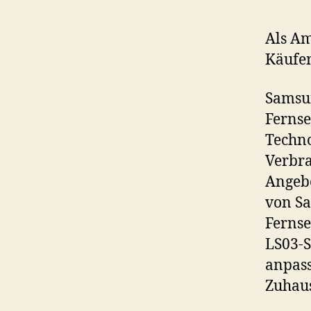
Als Am
Käufe
Samsun
Fernse
Techno
Verbra
Angebo
von Sa
Fernse
LS03-S
anpass
Zuhaus