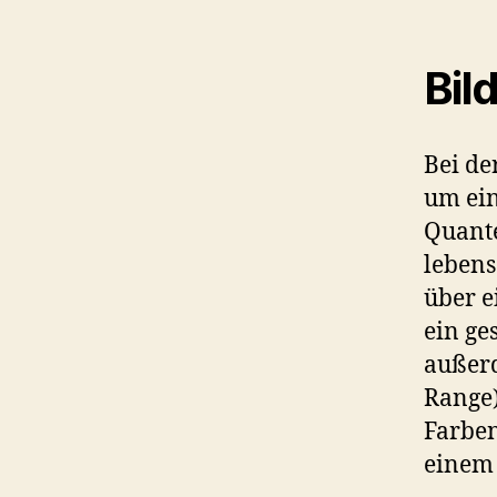
Bil
Bei de
um ein
Quante
lebens
über e
ein ge
außer
Range)
Farben
einem 