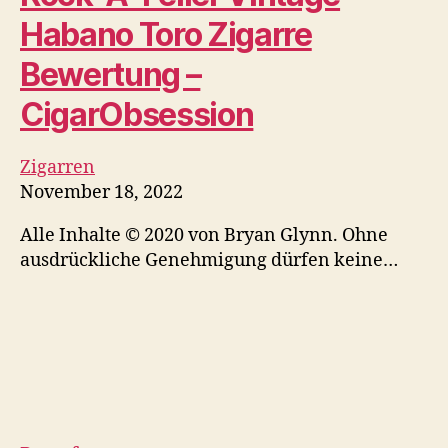
ausdrückliche Genehmigung dürfen keine…
Dampfen
Vape Chip will Teenager-
Dampfen verhindern, aber
um welchen Preis?
November 18, 2022
By
Jos
Ist das Dampfen Minderjähriger so außer