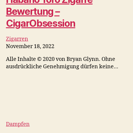
Dampfen verhindern, aber
um welchen Preis?
November 18, 2022
By
Jos
Ist das Dampfen Minderjähriger so außer
Kontrolle geraten, dass Unternehmen…
Neueste
Rock-A-Feller Vintage