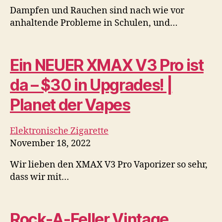
Elektronische Zigarette
November 18, 2022
Wir lieben den XMAX V3 Pro Vaporizer so sehr,
dass wir mit…
Rock-A-Feller Vintage
Habano Toro Zigarre
Bewertung –
CigarObsession
Zigarren
November 18, 2022
Alle Inhalte © 2020 von Bryan Glynn. Ohne