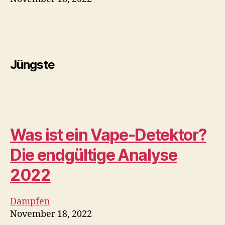
Was ist ein Vape-Detektor?
Die endgültige Analyse
2022
Dampfen
November 18, 2022
Dampfen und Rauchen sind nach wie vor
anhaltende Probleme in Schulen, und…
Ein NEUER XMAX V3 Pro ist
da – $30 in Upgrades! |
Planet der Vapes