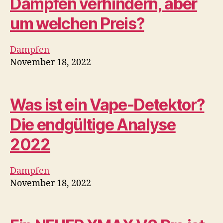
2022
Dampfen
November 18, 2022
Ein NEUER XMAX V3 Pro ist
da – $30 in Upgrades! |
Planet der Vapes
Elektronische Zigarette
November 18, 2022
Rock-A-Feller Vintage