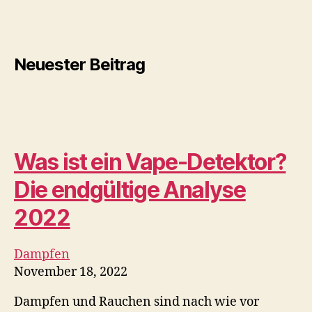
Ein NEUER XMAX V3 Pro ist
da – $30 in Upgrades! |
Planet der Vapes
Elektronische Zigarette
November 18, 2022
Wir lieben den XMAX V3 Pro Vaporizer so sehr,
dass wir mit…
Rock-A-Feller Vintage
Habano Toro Zigarre
Bewertung –