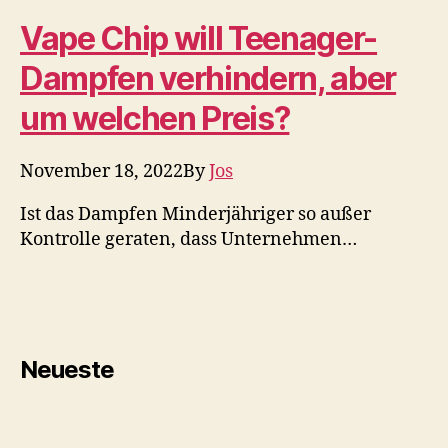
Habano Toro Zigarre
Bewertung –
CigarObsession
Zigarren
November 18, 2022