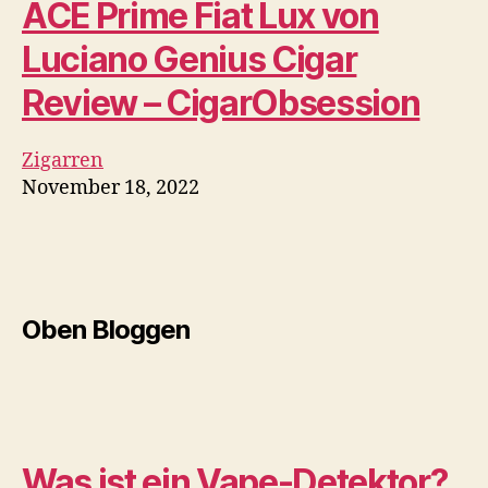
November 18, 2022
Dampfen und Rauchen sind nach wie vor
anhaltende Probleme in Schulen, und…
Ein NEUER XMAX V3 Pro ist
da – $30 in Upgrades! |
Planet der Vapes
Elektronische Zigarette
November 18, 2022
Wir lieben den XMAX V3 Pro Vaporizer so sehr,
dass wir mit…