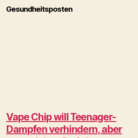
November 18, 2022
Was ist ein Vape-Detektor?
Die endgültige Analyse
2022
Dampfen
November 18, 2022
Ein NEUER XMAX V3 Pro ist
da – $30 in Upgrades! |
Planet der Vapes