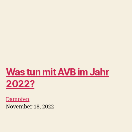
Porsche Design
Wasserpfeife
Huka
November 18, 2022
ACE Prime Fiat Lux von
Luciano Genius Cigar
Review – CigarObsession
Zigarren