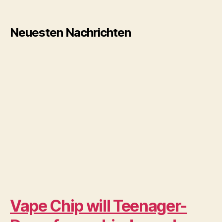
Neuesten Nachrichten
Vape Chip will Teenager-
Dampfen verhindern, aber
um welchen Preis?
Dampfen
November 18, 2022
Was ist ein Vape-Detektor?
Die endgültige Analyse