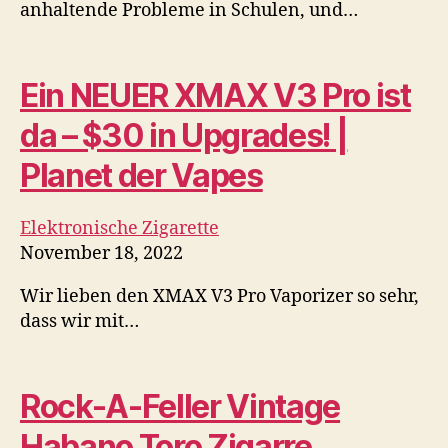
CigarObsession
Zigarren
November 18, 2022
Alle Inhalte © 2020 von Bryan Glynn. Ohne
ausdrückliche Genehmigung dürfen keine…
Dampfen
Vape Chip will Teenager-