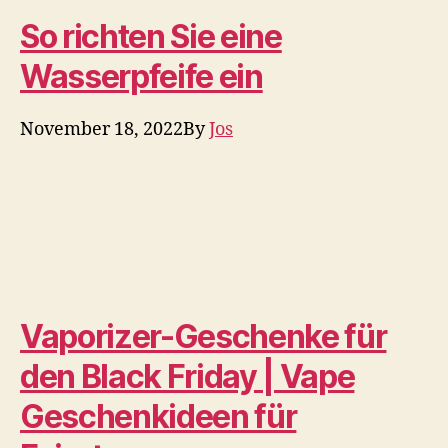
ACE Prime Fiat Lux von
Luciano Genius Cigar
Review – CigarObsession
Zigarren
November 18, 2022
Was ist ein Vape-Detektor?
Die endgültige Analyse
2022
Dampfen
November 18, 2022