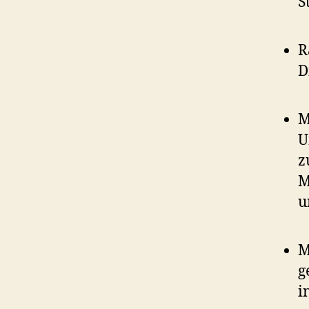
S
R
D
M
U
z
M
u
M
g
i