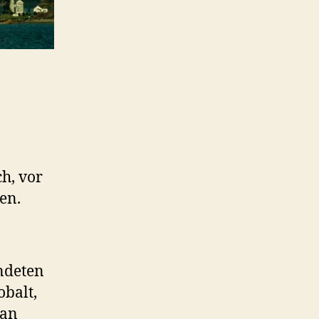
h, vor
en.
ndeten
balt,
 an