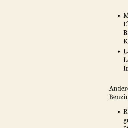
M
E
B
K
L
L
I
Andere
Benzin
R
g