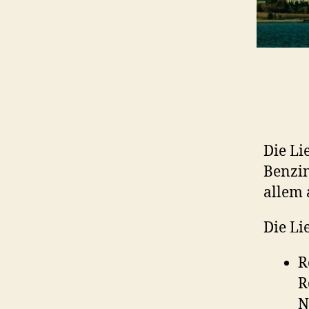
Die Li
Benzin
allem 
Die Li
R
R
N