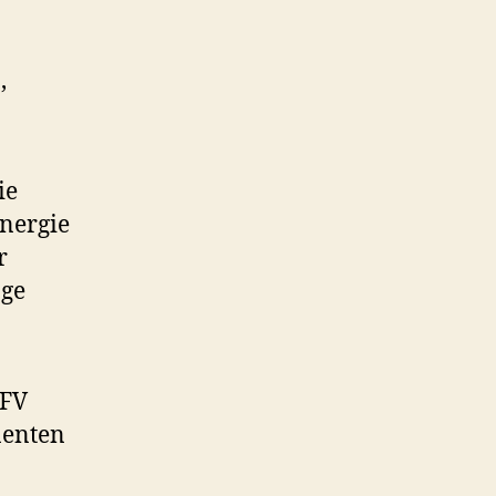
,
ie
nergie
r
age
GFV
nenten