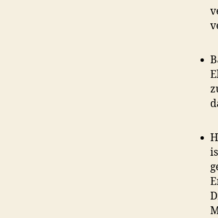
v
v
B
E
z
d
H
i
g
E
D
M