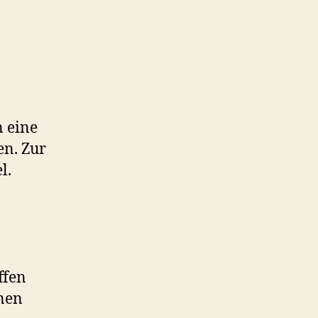
n eine
en. Zur
l.
ffen
enen