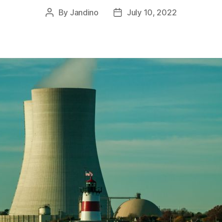
By
Jandino
July 10, 2022
Post
Post
author
date