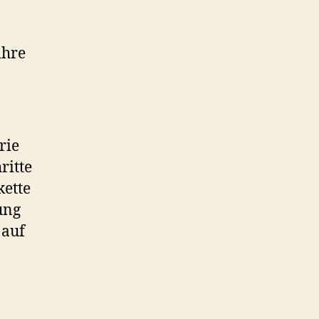
ihre
rie
ritte
kette
ung
 auf