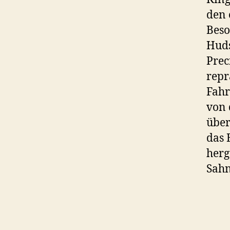
den 
Beso
Huds
Prec
repr
Fahr
von 
über
das 
herg
Sah