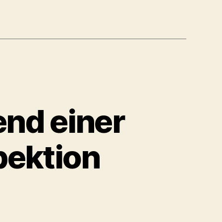
end einer
pektion