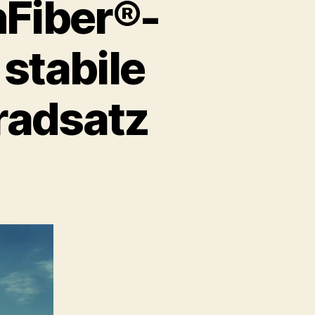
nFiber®-
 stabile
radsatz