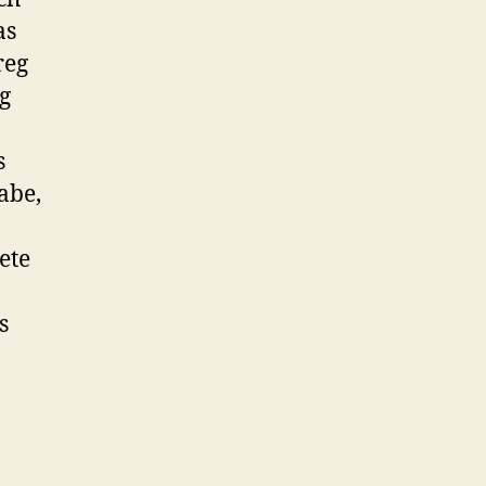
as
reg
g
s
abe,
ete
s