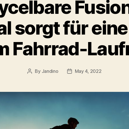
ycelbare Fusio
l sorgt für eine
im Fahrrad-Lauf
By
Jandino
May 4, 2022
Post
Post
author
date