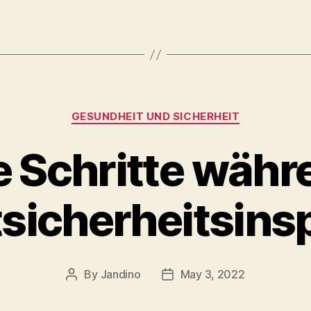
Categories
GESUNDHEIT UND SICHERHEIT
e Schritte währ
sicherheitsins
By
Jandino
May 3, 2022
Post
Post
author
date