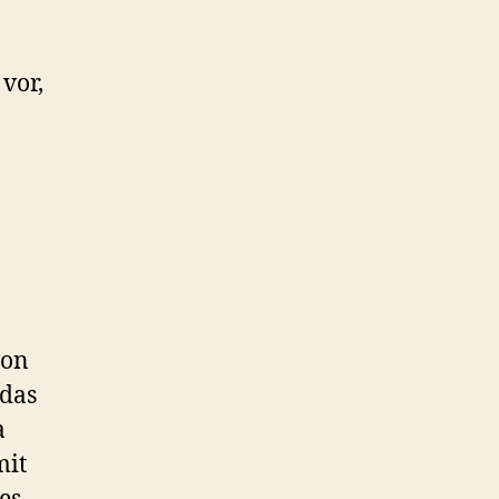
vor,
von
 das
a
mit