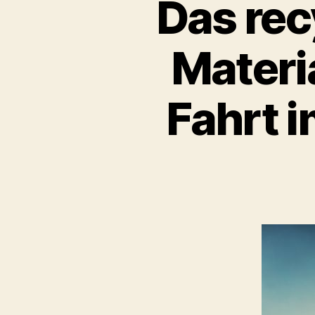
Das rec
Materia
Fahrt 