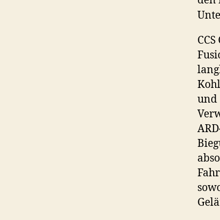
den 
Unt
CCS 
Fusi
lang
Kohl
und 
Verw
ARD4
Bieg
abso
Fahr
sowo
Gelä