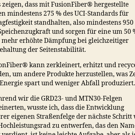
s zeigen, dass mit FusionFiber® hergestellte
en mindestens 275 % des UCI-Standards für
agfestigkeit standhalten, also mindestens 950 
Speichenzugkraft und sorgen für eine um 50
 mehr erhöhte Dämpfung bei gleichzeitiger
ehaltung der Seitenstabilität.
onFiber® kann zerkleinert, erhitzt und recyc
en, um andere Produkte herzustellen, was Ze
Energie spart und weniger Abfall produziert.
rend wir die GRD23- und MTN30-Felgen
einerten, wusste ich, dass die Entwicklung
rer eigenen Straßenfelge der nächste Schritt 
Hochleistungsrad zu entwerfen, das den Na
 verdient, ist keine leichte Aufgabe, aber als i