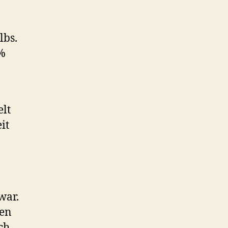
lbs.
 %
elt
it
war.
men
ch