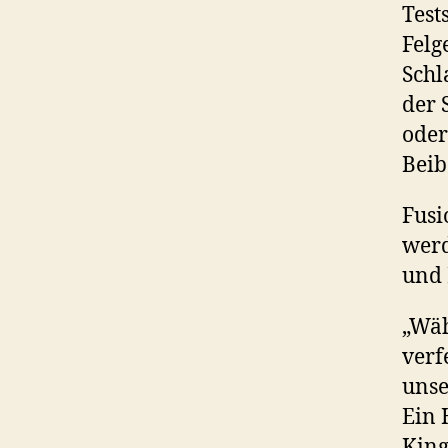
Test
Felg
Schl
der 
oder
Beib
Fusi
werd
und 
„Wäh
verf
unse
Ein 
King